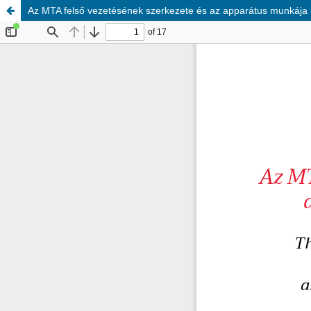
Az MTA felső vezetésének szerkezete és az apparátus munkáj