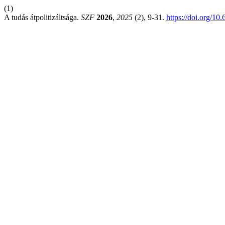
(1)
A tudás átpolitizáltsága.
SZF
2026
,
2025
(2), 9-31.
https://doi.org/1