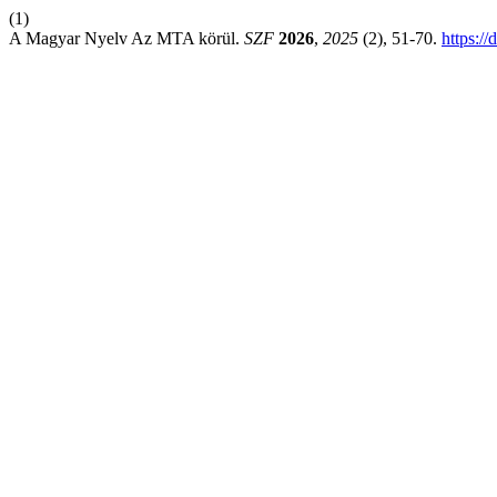
(1)
A Magyar Nyelv Az MTA körül.
SZF
2026
,
2025
(2), 51-70.
https:/