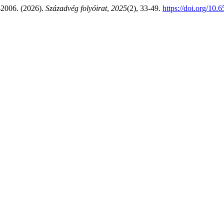
–2006. (2026).
Századvég folyóirat
,
2025
(2), 33-49.
https://doi.org/10