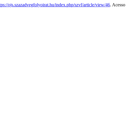
tps://ojs.szazadvegfolyoirat.hu/index.php/szvf/article/view/46
. Acesso