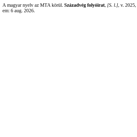
A magyar nyelv az MTA körül.
Századvég folyóirat
,
[S. l.]
, v. 2025
em: 6 aug. 2026.