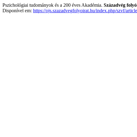
Pszichológiai tudományok és a 200 éves Akadémia.
Századvég folyó
Disponível em:
https://ojs.szazadvegfolyoirat.hu/index.php/szvf/artic