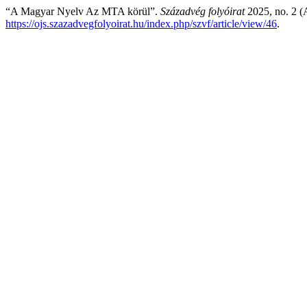
“A Magyar Nyelv Az MTA körül”.
Századvég folyóirat
2025, no. 2 (
https://ojs.szazadvegfolyoirat.hu/index.php/szvf/article/view/46
.