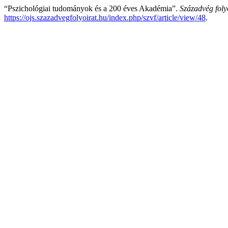
“Pszichológiai tudományok és a 200 éves Akadémia”.
Századvég foly
https://ojs.szazadvegfolyoirat.hu/index.php/szvf/article/view/48
.