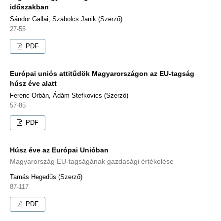
időszakban
Sándor Gallai, Szabolcs Janik (Szerző)
27-55
PDF
Európai uniós attitűdök Magyarországon az EU-tagság
húsz éve alatt
Ferenc Orbán, Ádám Stefkovics (Szerző)
57-85
PDF
Húsz éve az Európai Unióban
Magyarország EU-tagságának gazdasági értékelése
Tamás Hegedűs (Szerző)
87-117
PDF