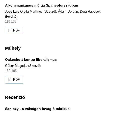
A kommunizmus múltja Spanyolországban
José Luis Orella Martínez (Szerző); Ádám Dergán, Dóra Rapcsok
(Fordító)
119-138
PDF
Műhely
Oakeshott kontra liberalizmus
Gábor Megadja (Szerző)
139-193
PDF
Recenzió
Sarkozy - a válságon lovagló taktikus