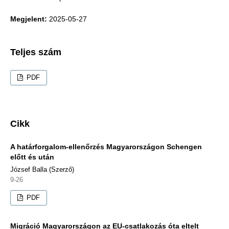
Megjelent:
2025-05-27
Teljes szám
PDF
Cikk
A határforgalom-ellenőrzés Magyarországon Schengen
előtt és után
József Balla (Szerző)
9-26
PDF
Migráció Magyarországon az EU-csatlakozás óta eltelt