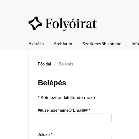
Aktuális
Archívum
Szerkesztőbizottság
Inf
Főoldal
/
Belépés
Belépés
* Kötelezően kitöltendő mező
##user.usernameOrEmail##
*
Jelszó
*