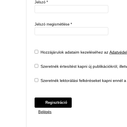
Jelszó
*
Jelszó megismétlése
*
Hozzájárulok adataim kezeléséhez az
Adatvédel
Szeretnék értesítést kapni új publikációkról, illet
Szeretnék lektorálási felkéréseket kapni ennél a 
Regisztráció
Belépés