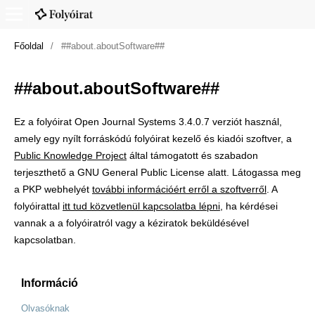
Főoldal
/
##about.aboutSoftware##
##about.aboutSoftware##
Ez a folyóirat Open Journal Systems 3.4.0.7 verziót használ,
amely egy nyílt forráskódú folyóirat kezelő és kiadói szoftver, a
Public Knowledge Project
által támogatott és szabadon
terjeszthető a GNU General Public License alatt. Látogassa meg
a PKP webhelyét
további információért erről a szoftverről
. A
folyóirattal
itt tud közvetlenül kapcsolatba lépni
, ha kérdései
vannak a a folyóiratról vagy a kéziratok beküldésével
kapcsolatban.
Információ
Olvasóknak