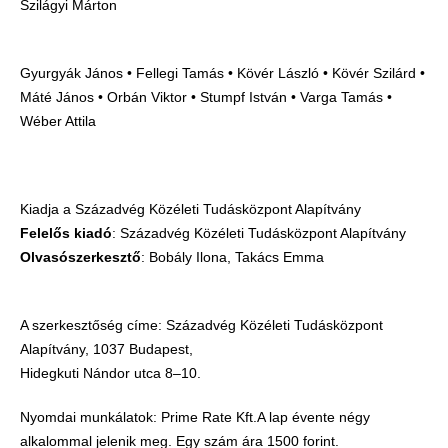
Szilágyi Márton
Gyurgyák János • Fellegi Tamás • Kövér László • Kövér Szilárd •
Máté János • Orbán Viktor • Stumpf István • Varga Tamás •
Wéber Attila
Kiadja a Századvég Közéleti Tudásközpont Alapítvány
Felelős kiadó
: Századvég Közéleti Tudásközpont Alapítvány
Olvasószerkesztő
: Bobály Ilona, Takács Emma
A szerkesztőség címe: Századvég Közéleti Tudásközpont
Alapítvány, 1037 Budapest,
Hidegkuti Nándor utca 8–10.
Nyomdai munkálatok: Prime Rate Kft.A lap évente négy
alkalommal jelenik meg. Egy szám ára 1500 forint.