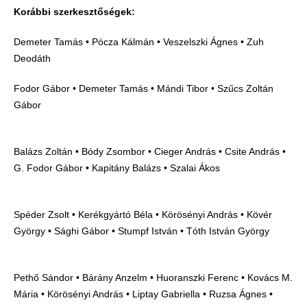
Korábbi szerkesztőségek:
Demeter Tamás • Pócza Kálmán • Veszelszki Ágnes • Zuh
Deodáth
Fodor Gábor • Demeter Tamás • Mándi Tibor • Szűcs Zoltán
Gábor
Balázs Zoltán • Bódy Zsombor • Cieger András • Csite András •
G. Fodor Gábor • Kapitány Balázs • Szalai Ákos
Spéder Zsolt • Kerékgyártó Béla • Körösényi András • Kövér
György • Sághi Gábor • Stumpf István • Tóth István György
Pethő Sándor • Bárány Anzelm • Huoranszki Ferenc • Kovács M.
Mária • Körösényi András • Liptay Gabriella • Ruzsa Ágnes •