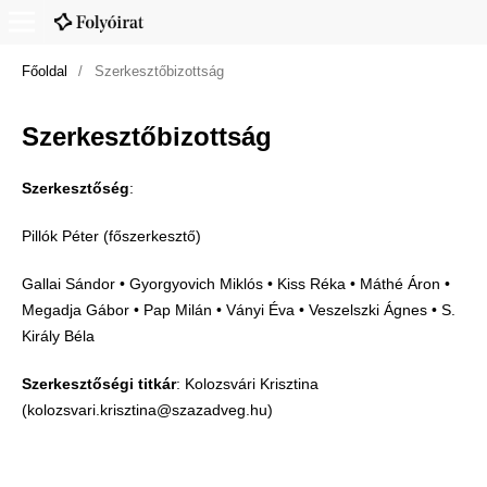
Főoldal
/
Szerkesztőbizottság
Szerkesztőbizottság
Szerkesztőség
:
Pillók Péter (főszerkesztő)
Gallai Sándor • Gyorgyovich Miklós • Kiss Réka • Máthé Áron •
Megadja Gábor • Pap Milán • Ványi Éva • Veszelszki Ágnes • S.
Király Béla
Szerkesztőségi titkár
: Kolozsvári Krisztina
(kolozsvari.krisztina@szazadveg.hu)