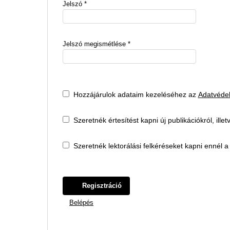
Jelszó
*
Jelszó megismétlése
*
Hozzájárulok adataim kezeléséhez az
Adatvédel
Szeretnék értesítést kapni új publikációkról, illet
Szeretnék lektorálási felkéréseket kapni ennél a 
Regisztráció
Belépés