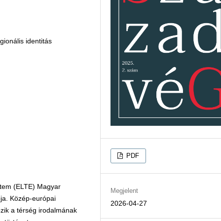
ionális identitás
PDF
tem (ELTE) Magyar
Megjelent
ója. Közép-európai
2026-04-27
tozik a térség irodalmának