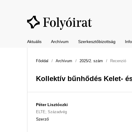
Aktuális
Archívum
Szerkesztőbizottság
Inf
Főoldal
/
Archívum
/
2025/2. szám
/
Recenzió
Kollektív bűnhődés Kelet- 
Péter Lisztóczki
ELTE; Századvég
Szerző