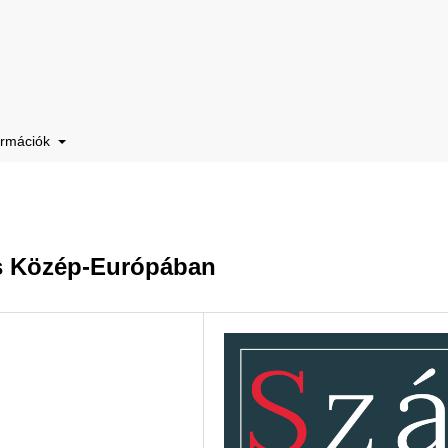
ormációk
és Közép-Európában