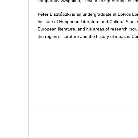
komparatív vizsgálata, illetve a közép-európai eszm
Péter Lisztóczki
is an undergraduate at Eötvös Lor
Institute of Hungarian Literature and Cultural Studie
European literature, and his areas of research incl
the region’s literature and the history of ideas in C