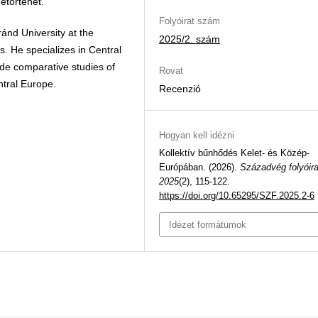
etörténet.
Folyóirat szám
ánd University at the
2025/2. szám
s. He specializes in Central
ude comparative studies of
Rovat
entral Europe.
Recenzió
Hogyan kell idézni
Kollektív bűnhődés Kelet- és Közép-
Európában. (2026).
Századvég folyóira
2025
(2), 115-122.
https://doi.org/10.65295/SZF.2025.2-6
Idézet formátumok